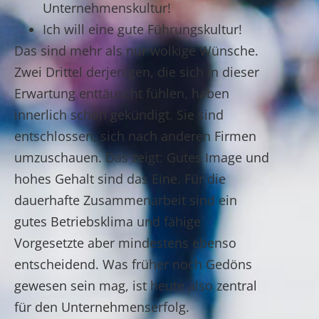
Unternehmenskultur!
Ich will eine gute Führungskultur!
Das sind mehr als nur wolkige Wünsche.
Zwei Drittel derjenigen, die sich in dieser
Erwartung enttäuscht fühlen, haben
innerlich schon gekündigt. Sie sind
entschlossen, sich nach anderen Firmen
umzuschauen. Das zeigt: Gutes Image und
hohes Gehalt sind das Eine. Für die
dauerhafte Zusammenarbeit sind ein
gutes Betriebsklima und fähige
Vorgesetzte aber mindestens ebenso
entscheidend. Was früher noch Gedöns
gewesen sein mag, ist heute also zentral
für den Unternehmenserfolg.