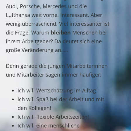
Audi, Porsche, Mercedes und die
Lufthansa weit vorne. Interessant. Aber
wenig überraschend. Viel interessanter ist
die Frage: Warum
bleiben
Menschen bei
ihrem Arbeitgeber? Da deutet sich eine
große Veränderung an…..
Denn gerade die jungen Mitarbeiterinnen
und Mitarbeiter sagen immer häufiger:
Ich will Wertschätzung im Alltag !
Ich will Spaß bei der Arbeit und mit
den Kollegen!
Ich will flexible Arbeitszeiten!
Ich will eine menschliche