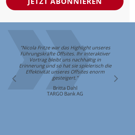
JETZT ABONNIEREN
"Nicola Fritze war das Highlight unseres
n,
Führungskräfte Offsites. Ihr interaktiver
s
"A
Vortrag bleibt uns nachhaltig in
,
Ver
Erinnerung und so hat sie spielerisch die
Effektivität unseres Offsites enorm
."
gesteigert."
Britta Dahl
TARGO Bank AG