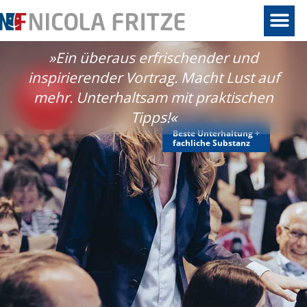
d
»Ein überaus erfrischender und
inspirierender Vortrag. Macht Lust auf
Keynotes
mit Sofort-
!«
mehr. Unterhaltsam mit praktischen
wirkung​
Tipps!«
Beste Unterhaltung +
fachliche Substanz​