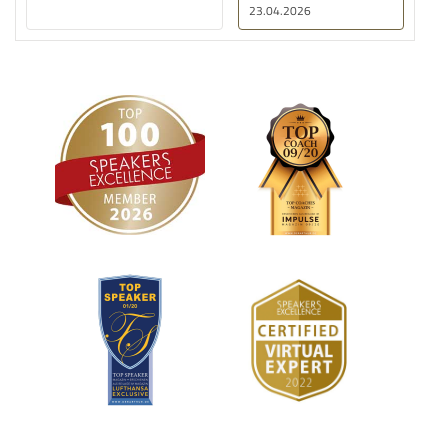
23.04.2026
22.04.2026
wünscht! DANKE