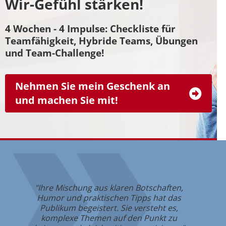
Wir-Gefühl stärken!
4 Wochen - 4 Impulse: Checkliste für
Teamfähigkeit, Hybride Teams, Übungen
und Team-Challenge!
Nehmen Sie mein Geschenk an
und machen Sie mit!
"Ni
"Ihre Mischung aus klaren Botschaften,
Füh
Humor und praktischen Tipps hat das
er
Publikum begeistert. Sie versteht es,
Erin
komplexe Themen auf den Punkt zu
E