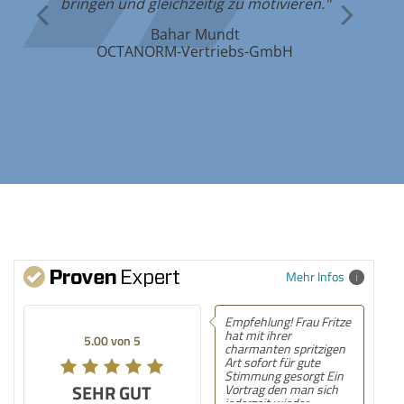
bringen und gleichzeitig zu motivieren."
Bahar Mundt
OCTANORM-Vertriebs-GmbH
Mehr Infos
Empfehlung! Frau Fritze
Empfehlung! 
hat mit ihrer
kurzweiliger,
5.00 von 5
5.00 von 5
charmanten spritzigen
spannender V
Art sofort für gute
danke
Stimmung gesorgt Ein
SEHR GUT
SEHR GUT
Vortrag den man sich
jederzeit wieder