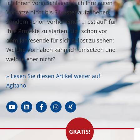
ich Ihnen vorgeschlagen, sich Ihre guten
Vorsätze nicht bis Silvester aufzuheben,
sondern schon vorher einen „Testlauf“ für
Ihre Projekte zu starten. Um schon vor
dem Jahresende für sich selbst zu sehen:
Welche Vorhaben kann ich umsetzen und
welche eher nicht?
» Lesen Sie diesen Artikel weiter auf
Agitano
GRATIS!