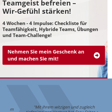
Teamgeist befreien –
Wir-Gefühl stärken!
4 Wochen - 4 Impulse: Checkliste für
Teamfähigkeit, Hybride Teams, Übungen
und Team-Challenge!
Nehmen Sie mein Geschenk an
und machen Sie mit!
"Mit ihrem witzigen und zugleich
em
"Di
tiefgründigen Vortrag hat Frau Fritze alle