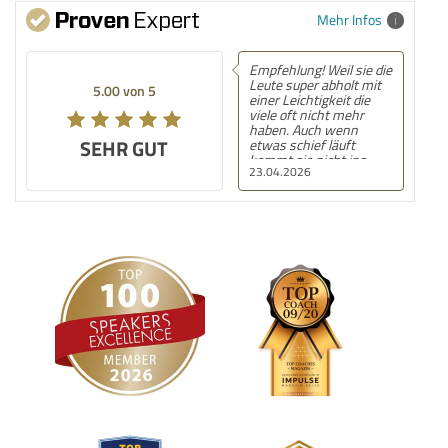
Mehr Infos
Empfehlung! Weil sie die
Leute super abholt mit
5.00 von 5
einer Leichtigkeit die
viele oft nicht mehr
haben. Auch wenn
SEHR GUT
etwas schief läuft
kommt sie nicht ins
23.04.2026
stottern oder verliert
den Faden, sie nimmt es
mit in ihre Vorstellung
und gibt auch damit
einfach ein gutes
Gefühl!