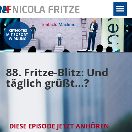
KEYNOTES
MIT SOFORT-
WIRKUNG
88. Fritze-Blitz: Und
täglich grüßt…?
DIESE EPISODE JETZT ANHÖREN