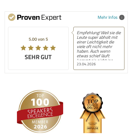
Mehr Infos
Empfehlung! Weil sie die
Leute super abholt mit
5.00 von 5
einer Leichtigkeit die
viele oft nicht mehr
haben. Auch wenn
SEHR GUT
etwas schief läuft
kommt sie nicht ins
23.04.2026
stottern oder verliert
den Faden, sie nimmt es
mit in ihre Vorstellung
und gibt auch damit
einfach ein gutes
Gefühl!