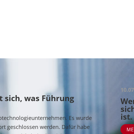
10.07
t sich, was Führung
Wen
sic
ist.
Biotechnologieunternehmen. Es wurde
ort geschlossen werden. Dafür habe
ME