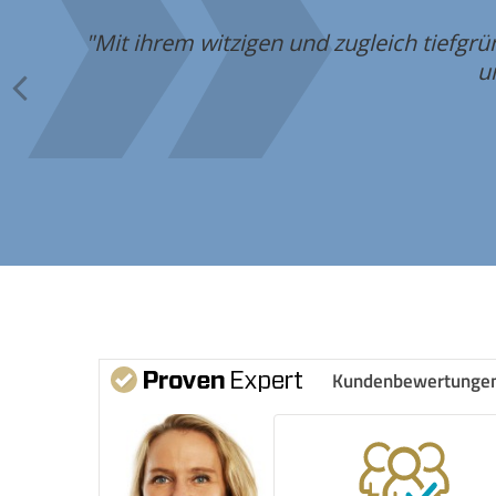
"Mit ihrem witzigen und zugleich tiefgrü
ür
u
Kundenbewertunge