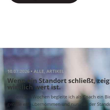
10.07.2026 • ALLE, ARTIKEL
Wenn ein Standort schließt, zeig
wirklich wert ist.
Seit einigen Wochen begleite ich als Coach ein 
gerade erst übernommen und nun soll der Stand