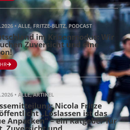
7.2026 • ALLE, FRITZE-BLITZ, PODCAST
tschland im Krisenmodus: Wir
uchen Zuversicht und eine
ion!
HR
.2026 • ALLE, ARTIKEL
ssemitteilung: Nicola Fritze
öffentlicht „Loslassen ist das
e Anpacken“ – ein Ratgeber für
, Zuversicht und