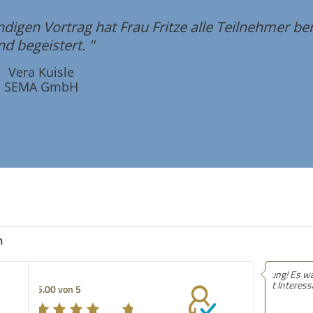
ndigen Vortrag hat Frau Fritze alle Teilnehmer be
nd begeistert. "
Vera Kuisle
SEMA GmbH
n
Empfehlun
super abh
5.00 von 5
Leichtigke
mehr hab