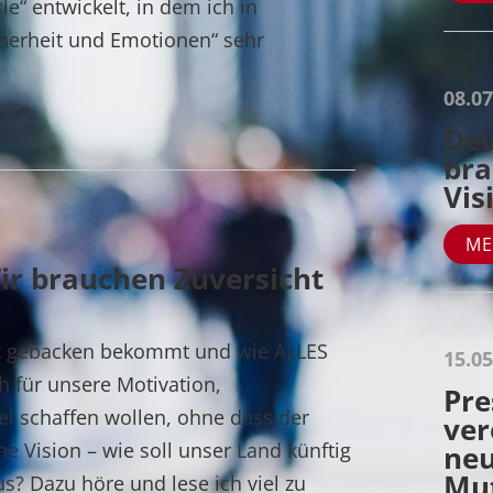
le“ entwickelt, in dem ich in
erheit und Emotionen“ sehr
08.0
Deu
bra
Vis
ME
ir brauchen Zuversicht
ht gebacken bekommt und wie ALLES
15.05
ch für unsere Motivation,
Pre
 schaffen wollen, ohne dass der
ver
 Vision – wie soll unser Land künftig
neu
Mut
? Dazu höre und lese ich viel zu