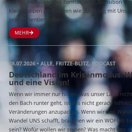
ich ein zweistündiges Format, den „Transition Circ
Kleingruppen an Themen wie „Umgang mit Unsich
praxisorientiert arbeite.
MEHR
08.07.2026 • ALLE, FRITZE-BLITZ, PODCAST
Deutschland im Krisenmodus: W
und eine Vision!
Wenn wir immer nur hören, was unser Land nic
den Bach runter geht, ist das nicht gerade hilfrei
Veränderungen anzupacken. Wenn wir den Wandel
Wandel UNS schafft, brauchen wir ein WOFÜR! Eine
sein? Wofür wollen wir stehen? Was macht uns aus