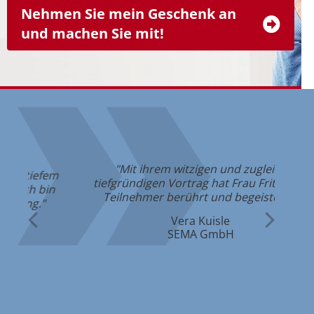
Nehmen Sie mein Geschenk an
und machen Sie mit!
"Mit ihrem witzigen und zugleich
em
"Di
tiefgründigen Vortrag hat Frau Fritze alle
in
Teilnehmer berührt und begeistert. "
Vera Kuisle
SEMA GmbH