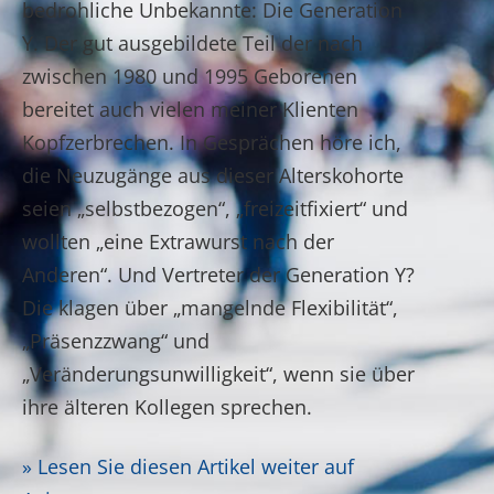
bedrohliche Unbekannte: Die Generation
Y. Der gut ausgebildete Teil der nach
zwischen 1980 und 1995 Geborenen
bereitet auch vielen meiner Klienten
Kopfzerbrechen. In Gesprächen höre ich,
die Neuzugänge aus dieser Alterskohorte
seien „selbstbezogen“, „freizeitfixiert“ und
wollten „eine Extrawurst nach der
Anderen“. Und Vertreter der Generation Y?
Die klagen über „mangelnde Flexibilität“,
„Präsenzzwang“ und
„Veränderungsunwilligkeit“, wenn sie über
ihre älteren Kollegen sprechen.
» Lesen Sie diesen Artikel weiter auf