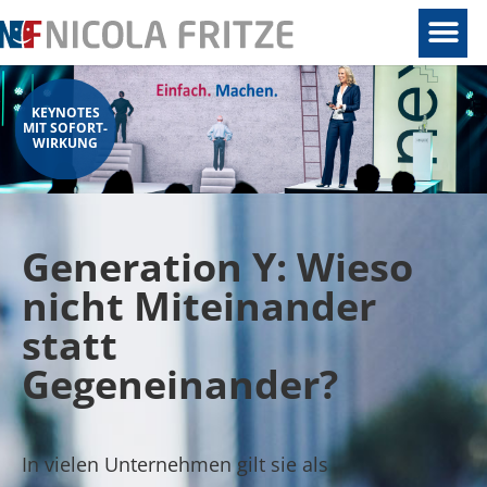
KEYNOTES
MIT SOFORT-
WIRKUNG
Generation Y: Wieso
nicht Miteinander
statt
Gegeneinander?
In vielen Unternehmen gilt sie als