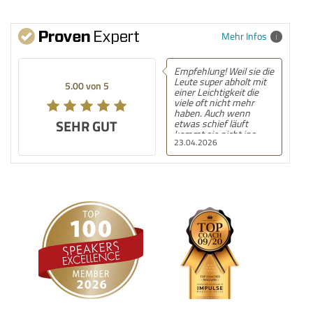
Mehr Infos
Empfehlung! Weil sie die
Leute super abholt mit
5.00 von 5
einer Leichtigkeit die
viele oft nicht mehr
haben. Auch wenn
SEHR GUT
etwas schief läuft
kommt sie nicht ins
23.04.2026
stottern oder verliert
den Faden, sie nimmt es
mit in ihre Vorstellung
und gibt auch damit
einfach ein gutes
Gefühl!