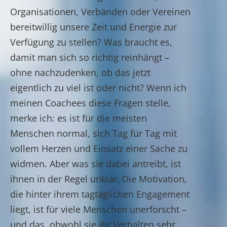
Organisationen, Verbänden oder Vereinen
bereitwillig unsere Zeit und Energie zur
Verfügung zu stellen? Was braucht es,
damit man sich so richtig reinhängt –
ohne nachzudenken, ob das jetzt
eigentlich zu viel ist oder nicht? Wenn ich
meinen Coachees diese Fragen stelle,
merke ich: es ist für die meisten
Menschen normal, sich Tag für Tag mit
vollem Herzen und Einsatz einer Sache zu
widmen. Aber was sie dabei antreibt, ist
ihnen in der Regel unklar. Die Motivation,
die hinter ihrem tagtäglichen Engagement
liegt, ist für viele Menschen unerforscht –
und das, obwohl sie ihr Verhalten sehr