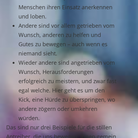
Menschen ihren Einsatz anerkennen
und loben.
Andere sind vor allem getrieben vom
Wunsch, anderen zu helfen und
Gutes zu bewegen – auch wenn es
niemand sieht.
Wieder andere sind angetrieben vom
Wunsch, Herausforderungen
erfolgreich zu meistern, und zwar fast
egal welche. Hier geht es um den
Kick, eine Hürde zu überspringen, wo
andere zögern oder umkehren
würden.
Das sind nur drei Beispiele für die stillen
Antreiber, die uns bewegen. Ihnen gemein