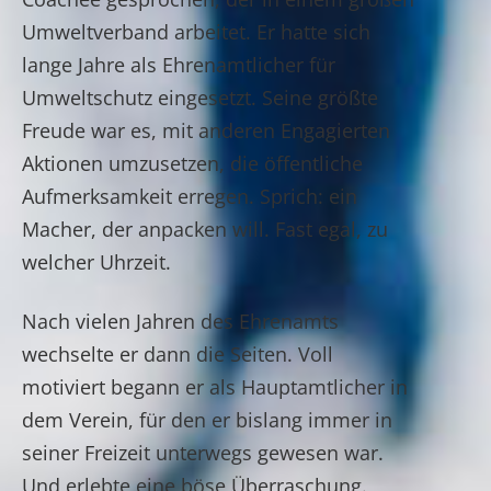
Umweltverband arbeitet. Er hatte sich
lange Jahre als Ehrenamtlicher für
Umweltschutz eingesetzt. Seine größte
Freude war es, mit anderen Engagierten
Aktionen umzusetzen, die öffentliche
Aufmerksamkeit erregen. Sprich: ein
Macher, der anpacken will. Fast egal, zu
welcher Uhrzeit.
Nach vielen Jahren des Ehrenamts
wechselte er dann die Seiten. Voll
motiviert begann er als Hauptamtlicher in
dem Verein, für den er bislang immer in
seiner Freizeit unterwegs gewesen war.
Und erlebte eine böse Überraschung.