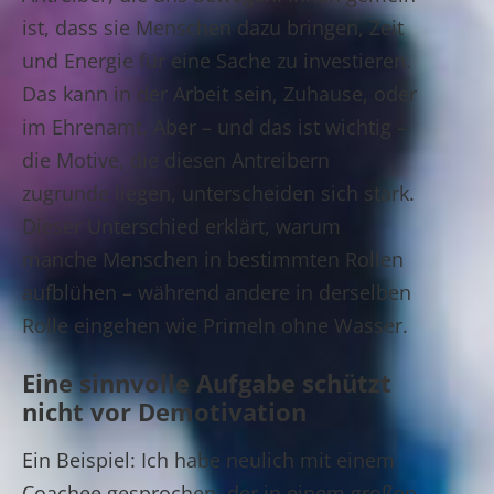
ist, dass sie Menschen dazu bringen, Zeit
und Energie für eine Sache zu investieren.
Das kann in der Arbeit sein, Zuhause, oder
im Ehrenamt. Aber – und das ist wichtig –
die Motive, die diesen Antreibern
zugrunde liegen, unterscheiden sich stark.
Dieser Unterschied erklärt, warum
manche Menschen in bestimmten Rollen
aufblühen – während andere in derselben
Rolle eingehen wie Primeln ohne Wasser.
Eine sinnvolle Aufgabe schützt
nicht vor Demotivation
Ein Beispiel: Ich habe neulich mit einem
Coachee gesprochen, der in einem großen