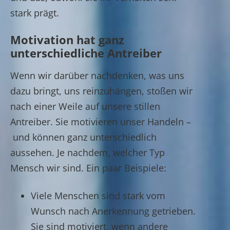
stark prägt.
Motivation hat ganz
unterschiedliche Antreiber
Wenn wir darüber nachdenken, was uns
dazu bringt, uns reinzuhängen, stoßen wir
nach einer Weile auf unsere stillen
Antreiber. Sie motivieren unser Handeln –
und können ganz unterschiedlich
aussehen. Je nachdem, welcher Typ
Mensch wir sind. Ein paar Beispiele:
Viele Menschen sind stark vom
Wunsch nach Anerkennung getrieben.
Sie sind motiviert, wenn andere