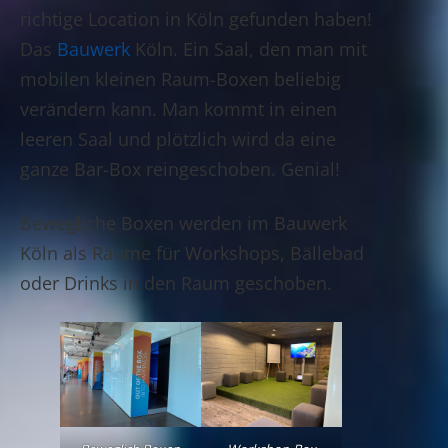
richtige Location in Köln gefunden haben!
Das
Bauwerk
Köln. Ein Saal, den man mit
mobilen kleinen Raum-Boxen beliebig
verändern kann. Man kommt in einen
leeren Saal und plötzlich wird da eine
ganze Bar-Box reingeschoben. Genial!
Bewegliche Boxen werden im Bauwerk
Köln als Räume für Workshops, Bällebad
oder Drinks in den Raum geschoben.