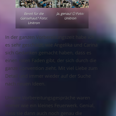
Bereit für die
Ja, genau! 🙂 Foto:
Gänsehaut? Foto:
Unitron
Unitron
In der ganzen Vorbereitungszeit habe ich
es sehr geschätzt, wie Angelika und Carina
sich Gedanken gemacht haben, dass es
einen roten Faden gibt, der sich durch die
ganze Convention zieht. Mit viel Liebe zum
Detail und immer wieder auf der Suche
nach neuen Ideen.
Unsere Vorbereitungsgespräche waren
immer wie ein kleines Feuerwerk. Genial,
dass sie dann auch noch genau die