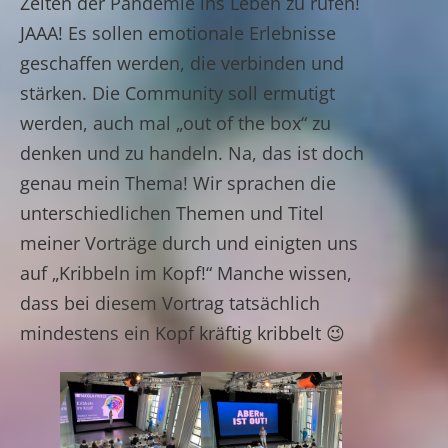
Zeiten der Pandemie ins Leben zu rufen!
JAAA! Es sollen emotionale Erlebnisse
geschaffen werden, die verbinden und
stärken. Die Community soll ermutigt
werden, auch mal „out of the box“ zu
denken und zu handeln. Na, das ist doch
genau mein Thema! Wir sprachen die
unterschiedlichen Themen und Titel
meiner Vorträge durch und einigten uns
auf „Kribbeln im Kopf!“ Manche wissen,
dass bei diesem Vortrag tatsächlich
mindestens ein Kopf kräftig kribbelt 😉