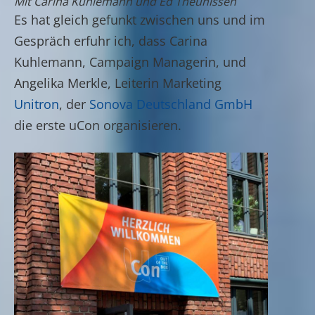
Mit Carina Kuhlemann und Ed Theunissen
Es hat gleich gefunkt zwischen uns und im
Gespräch erfuhr ich, dass Carina
Kuhlemann, Campaign Managerin, und
Angelika Merkle, Leiterin Marketing
Unitron
, der
S
onova Deutschland GmbH
die erste uCon organisieren.