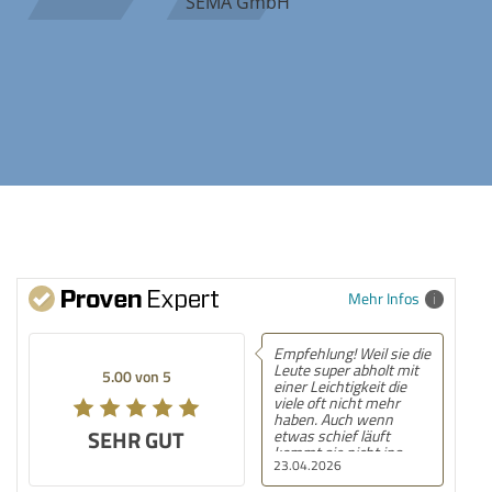
SEMA GmbH
Mehr Infos
Empfehlung! Weil sie die
Leute super abholt mit
5.00 von 5
einer Leichtigkeit die
viele oft nicht mehr
haben. Auch wenn
SEHR GUT
etwas schief läuft
kommt sie nicht ins
23.04.2026
stottern oder verliert
den Faden, sie nimmt es