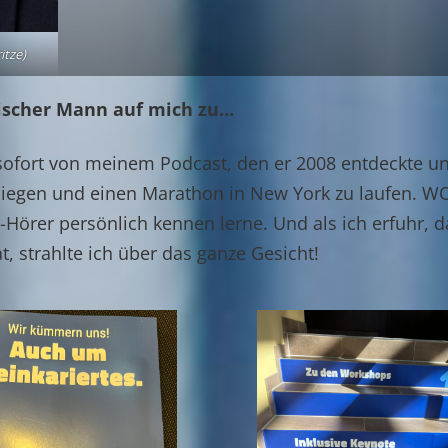
itze)
mischer Mann auf mich zu…
 sofort von meinem Podcast, den er 2008 entdeckte u
siegen und einen Marathon in New York zu laufen. WO
Hörer persönlich kennen lerne. Und als ich erfuhr, 
t, strahlte ich über das ganze Gesicht!