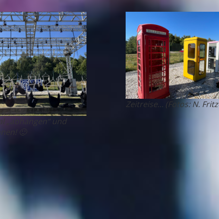
Zeitreise… (Fotos: N. Fritz
l „abhängen“ und
nen! 🙂