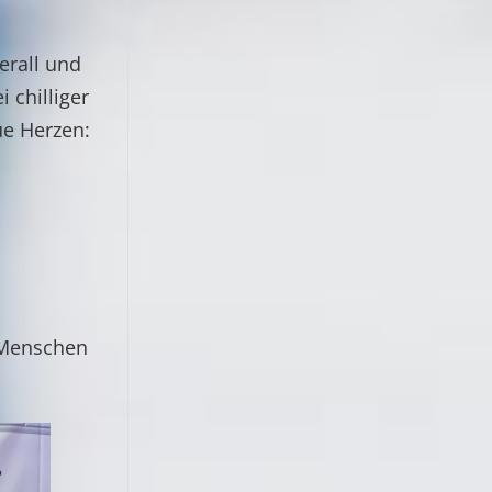
erall und
chilliger
ue Herzen:
 Menschen