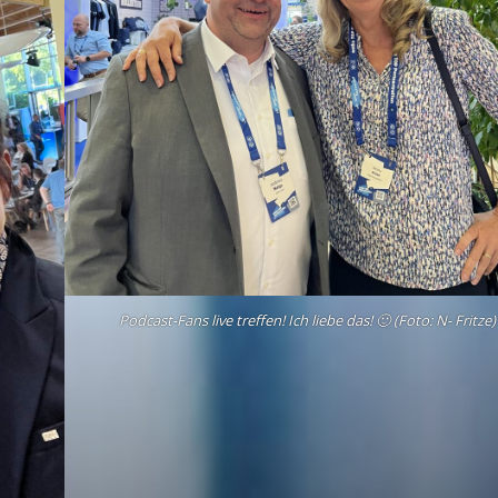
Podcast-Fans live treffen! Ich liebe das! 🙂 (Foto: N- Fritze)