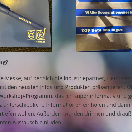
ng?
e Messe, auf der sich die Industriepartner, Herstelle
t den neusten Infos und Produkten präsentieren. Ok,
n-Workshop-Programm, das ich super informativ und 
anz unterschiedliche Informationen einholen und dann
rtiefen wollen. Außerdem wurden drinnen und drauße
nten Austausch einluden.