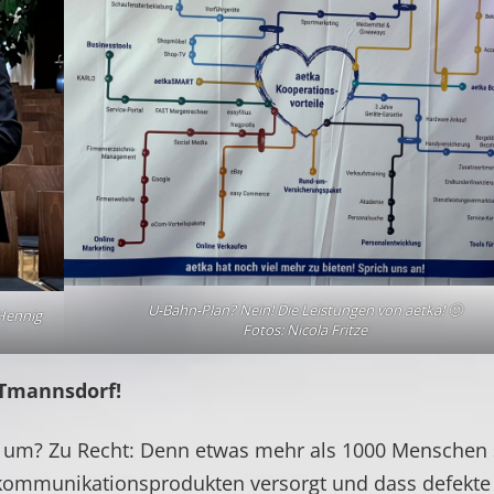
U-Bahn-Plan? Nein! Die Leistungen von aetka! 🙂
 Hennig
Fotos: Nicola Fritze
Tmannsdorf!
t um? Zu Recht: Denn etwas mehr als 1000 Menschen 
elekommunikationsprodukten versorgt und dass defekte