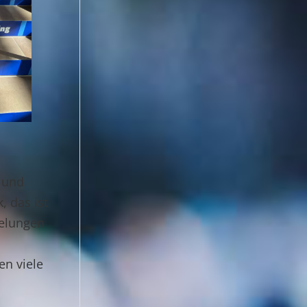
r und
 das ist
gelungen
n viele