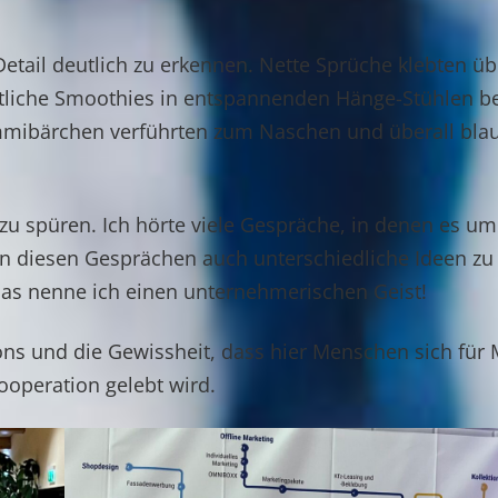
Detail deutlich zu erkennen. Nette Sprüche klebten üb
iche Smoothies in entspannenden Hänge-Stühlen bei 
mmibärchen verführten zum Naschen und überall bla
 zu spüren. Ich hörte viele Gespräche, in denen es um
in diesen Gesprächen auch unterschiedliche Ideen zu
as nenne ich einen unternehmerischen Geist!
ns und die Gewissheit, dass hier Menschen sich für
operation gelebt wird.