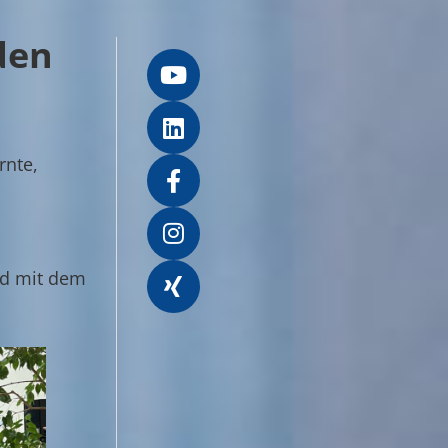
den
rnte,
nd mit dem