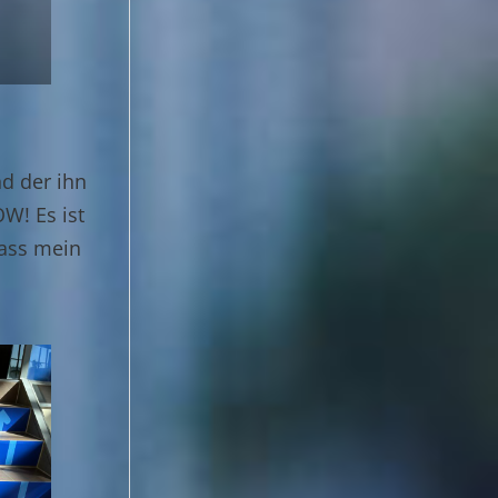
nd der ihn
W! Es ist
dass mein