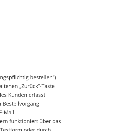
gspflichtig bestellen“)
altenen „Zurück“-Taste
des Kunden erfasst
n Bestellvorgang
E-Mail
rn funktioniert über das
 Textform oder durch